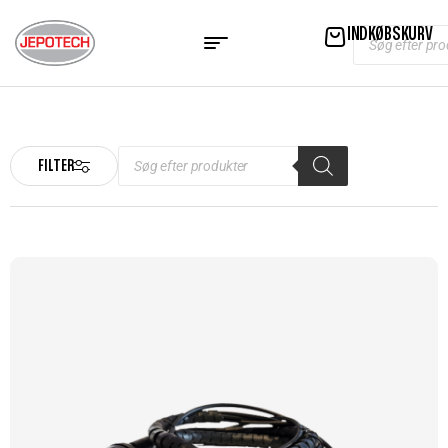
INDKØBSKURV
FILTER