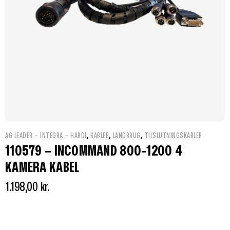
,
,
,
AG LEADER – INTEGRA – HARDI
KABLER
LANDBRUG
TILSLUTNINGSKABLER
110579 – INCOMMAND 800-1200 4
KAMERA KABEL
1.198,00
kr.