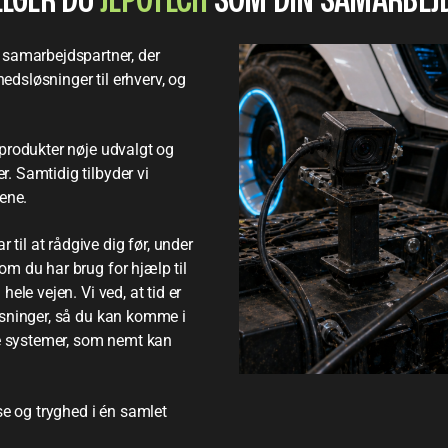
LGER DU
JEPOTECH
SOM DIN SAMARBEJ
 samarbejdspartner, der
hedsløsninger til erhverv, og
s produkter nøje udvalgt og
r. Samtidig tilbyder vi
ene.
 til at rådgive dig før, under
 om du har brug for hjælp til
g hele vejen.
Vi ved, at tid er
 løsninger, så du kan komme i
le systemer, som nemt kan
se og tryghed i én samlet