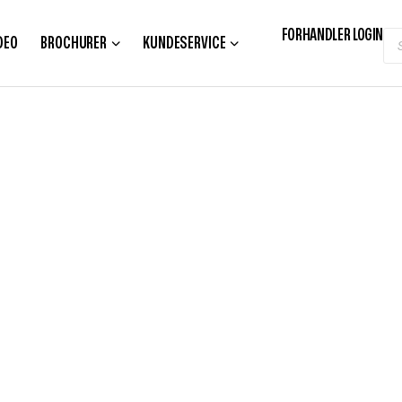
FORHANDLER LOGIN
DEO
BROCHURER
KUNDESERVICE
ALT I SIKKERHED TIL DINE LANDBRUGSMASKINER
AKTORVID