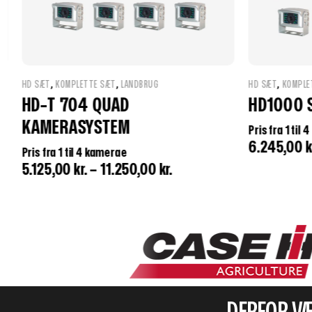
,
,
,
HD SÆT
KOMPLETTE SÆT
LANDBRUG
HD SÆT
KOMPLE
HD1000 SÆT
HD700 S
Pris fra 1 til 4 kamerae
Pris fra 1 til
6.245,00
kr.
–
12.245,00
kr.
4.245,00
k