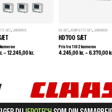
,
,
,
TTE SÆT
LANDBRUG
HD SÆT
KOMPLETTE SÆT
LANDBRUG
ÆT
HD704 SÆT
 2 kamerae
Pris fra 1 til 4 kamerae
r.
–
6.370,00
kr.
4.995,00
kr.
–
11.120,00
kr