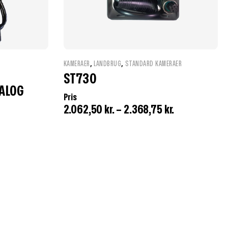
,
,
S
KAMERAER
LANDBRUG
STANDARD KAMERAER
ST730
NALOG
Pris
2.062,50
kr.
–
2.368,75
kr.