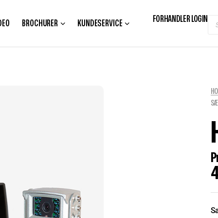
FORHANDLER LOGIN
DEO
BROCHURER
KUNDESERVICE
H
S
P
4
Sæ