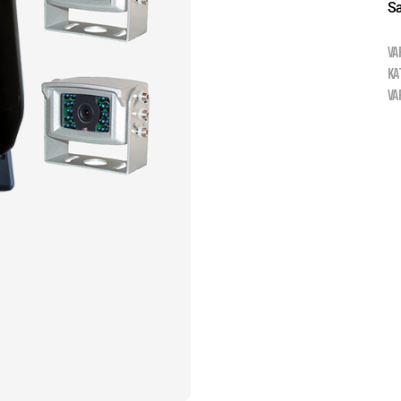
Sæ
VA
KA
VA