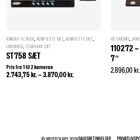
,
,
,
,
KAMERA TIL BILER
KOMPLETTE SÆT
KOMPLETTE SÆT
HD SKÆRME
LAN
,
110272 
LANDBRUG
STANDARD SÆT
ST758 SÆT
7″
Pris fra 1 til 2 kamerae
2.896,00
kr.
2.743,75
kr.
–
3.870,00
kr.
SALGSBETINGELSER
PRIVATLIVSPO
© JEPOTECH APS 2026