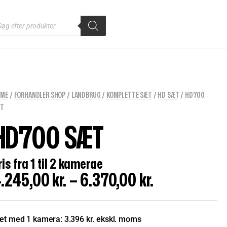
OME
/
FORHANDLER SHOP
/
LANDBRUG
/
KOMPLETTE SÆT
/
HD SÆT
/ HD700
ÆT
HD700 SÆT
ris fra 1 til 2 kamerae
.245,00
kr.
–
6.370,00
kr.
t med 1 kamera: 3.396 kr. ekskl. moms