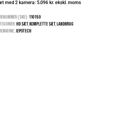
t med 2 kamera: 5.096 kr. ekskl. moms
RENUMMER (SKU):
110150
TEGORIER:
HD SÆT
,
KOMPLETTE SÆT
,
LANDBRUG
REMÆRKE:
JEPOTECH