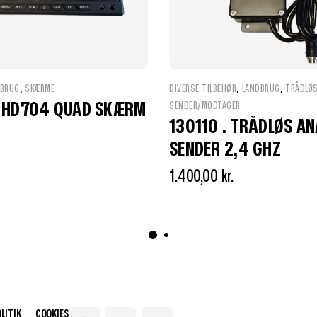
,
,
,
DBRUG
SKÆRME
DIVERSE TILBEHØR
LANDBRUG
TRÅDLØ
– HD704 QUAD SKÆRM
SENDER/MODTAGER
130110 . TRÅDLØS A
SENDER 2,4 GHZ
1.400,00
kr.
LITIK
COOKIES