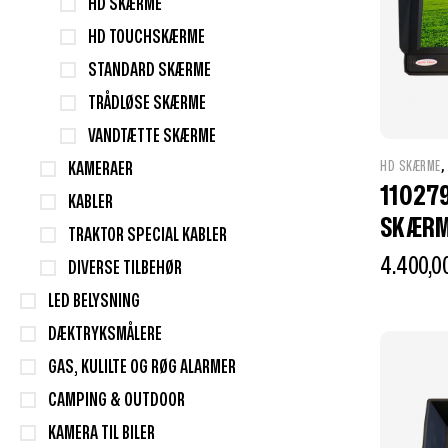
HD SKÆRME
HD TOUCHSKÆRME
STANDARD SKÆRME
TRÅDLØSE SKÆRME
VANDTÆTTE SKÆRME
HD SKÆRME
KAMERAER
11027
KABLER
SKÆRM
TRAKTOR SPECIAL KABLER
4.400,0
DIVERSE TILBEHØR
LED BELYSNING
DÆKTRYKSMÅLERE
GAS, KULILTE OG RØG ALARMER
CAMPING & OUTDOOR
KAMERA TIL BILER