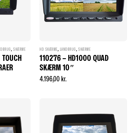
,
,
,
NDBRUG
SKÆRME
HD SKÆRME
LANDBRUG
SKÆRME
4 TOUCH
110276 – HD1000 QUAD
RAER
SKÆRM 10″
4.196,00
kr.