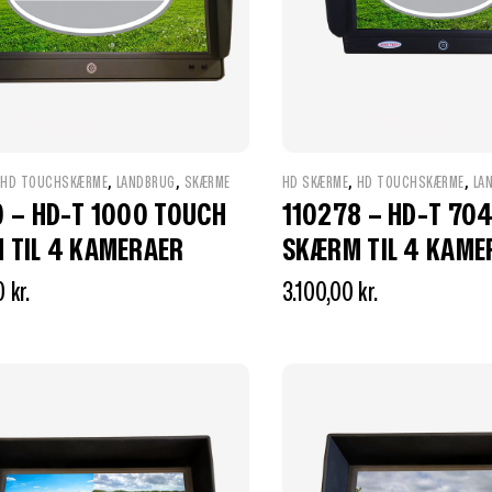
,
,
,
,
,
HD TOUCHSKÆRME
LANDBRUG
SKÆRME
HD SKÆRME
HD TOUCHSKÆRME
LA
9 – HD-T 1000 TOUCH
110278 – HD-T 70
 TIL 4 KAMERAER
SKÆRM TIL 4 KAME
0
kr.
3.100,00
kr.