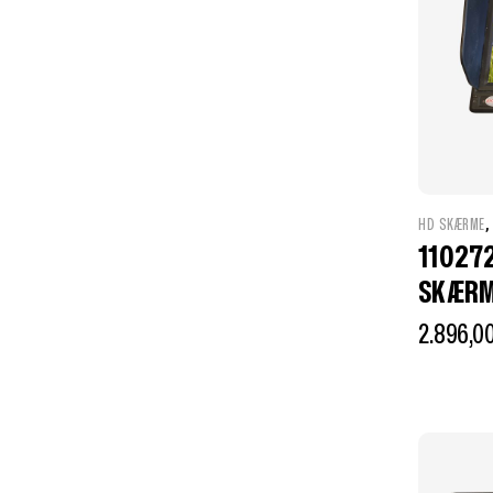
HD SKÆRME
11027
SKÆRM
2.896,0