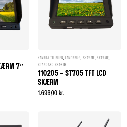
,
,
,
,
KAMERA TIL BILER
LANDBRUG
SKÆRME
SKÆRME
SKÆRM 7″
STANDARD SKÆRME
110205 – ST705 TFT LCD
SKÆRM
1.696,00
kr.