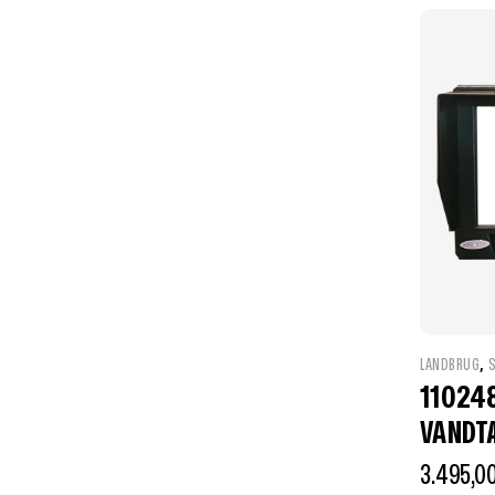
,
LANDBRUG
11024
VANDT
3.495,0