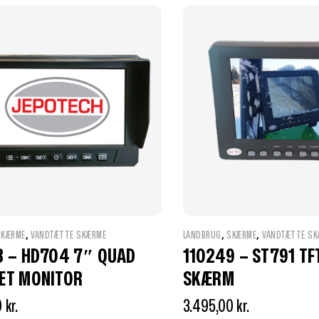
,
,
,
SKÆRME
VANDTÆTTE SKÆRME
LANDBRUG
SKÆRME
VANDTÆTTE SK
8 – HD704 7″ QUAD
110249 – ST791 TF
ÆT MONITOR
SKÆRM
0
kr.
3.495,00
kr.