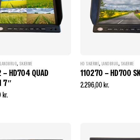
,
,
,
,
LANDBRUG
SKÆRME
HD SKÆRME
LANDBRUG
SKÆRME
2 – HD704 QUAD
110270 – HD700 
 7″
2.296,00
kr.
0
kr.