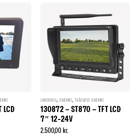
,
,
ÆRME
LANDBRUG
SKÆRME
TRÅDLØSE SKÆRME
T LCD
130872 – ST870 – TFT LCD
7″ 12-24V
2.500,00
kr.