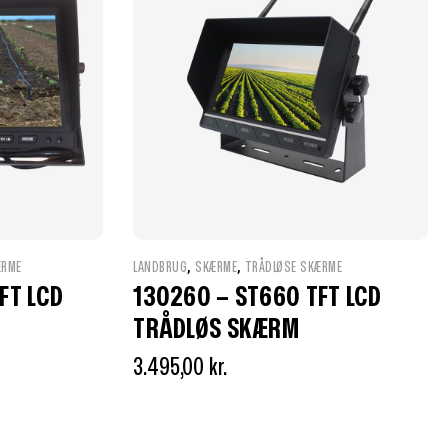
,
,
ÆRME
LANDBRUG
SKÆRME
TRÅDLØSE SKÆRME
FT LCD
130260 – ST660 TFT LCD
TRÅDLØS SKÆRM
3.495,00
kr.