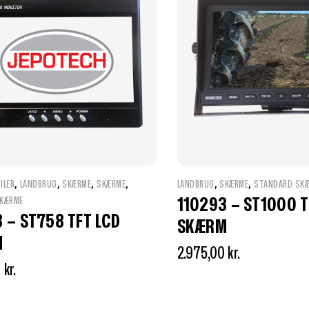
,
,
,
,
,
,
ILER
LANDBRUG
SKÆRME
SKÆRME
LANDBRUG
SKÆRME
STANDARD SK
110293 – ST1000 T
KÆRME
 – ST758 TFT LCD
SKÆRM
M
2.975,00
kr.
0
kr.