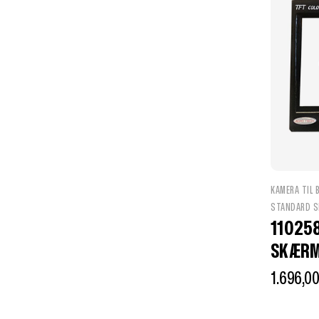
KAMERA TIL B
STANDARD S
110258
SKÆR
1.696,0