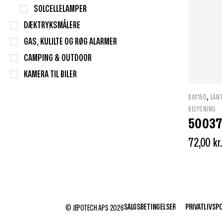
SOLCELLELAMPER
DÆKTRYKSMÅLERE
GAS, KULILTE OG RØG ALARMER
CAMPING & OUTDOOR
KAMERA TIL BILER
,
BAY15D
LAN
BELYSNING
50037
72,00
kr.
SALGSBETINGELSER
PRIVATLIVSPO
© JEPOTECH APS 2026