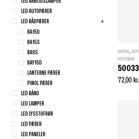
LED ARBEJDSLAMPER
LED AUTOPÆRER
LED BÅDPÆRER
BA15D
BA15S
,
BAY15D
BAY
BA9S
BELYSNING
BAY15D
50033
LANTERNE PÆRER
72,00
kr.
PINOL PÆRER
LED BÅND
LED LAMPER
LED LYSSTOFRØR
LED PÆRER
LED PANELER