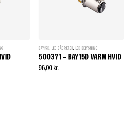
,
,
NG
BAY15D
LED BÅDPÆRER
LED BELYSNING
HVID
500371 – BAY15D VARM HVID
96,00
kr.