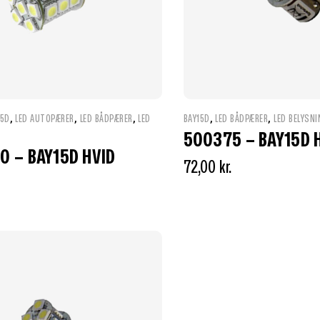
,
,
,
,
,
15D
LED AUTOPÆRER
LED BÅDPÆRER
LED
BAY15D
LED BÅDPÆRER
LED BELYSNI
500375 – BAY15D 
0 – BAY15D HVID
72,00
kr.