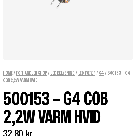
HOME
/
FORHANDLER SHOP
/
LED BELYSNING
/
LED PÆRER
/
G4
/ 500153 – G4
COB 2,2W VARM HVID
500153 – G4 COB
2,2W VARM HVID
32,80
kr.