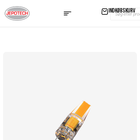
INDKØBSKURV