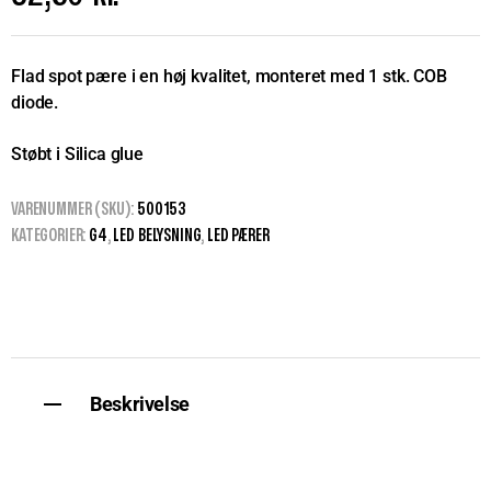
Flad spot pære i en høj kvalitet, monteret med 1 stk. COB
diode.
Støbt i Silica glue
VARENUMMER (SKU):
500153
KATEGORIER:
G4
,
LED BELYSNING
,
LED PÆRER
Beskrivelse