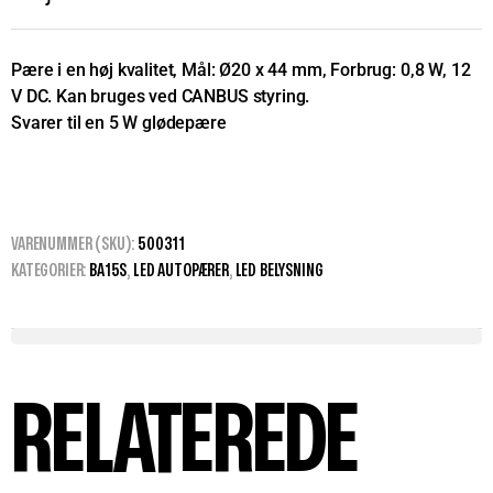
Pære i en høj kvalitet, Mål: Ø20 x 44 mm, Forbrug: 0,8 W, 12
V DC. Kan bruges ved CANBUS styring.
Svarer til en 5 W glødepære
VARENUMMER (SKU):
500311
KATEGORIER:
BA15S
,
LED AUTOPÆRER
,
LED BELYSNING
RELATEREDE