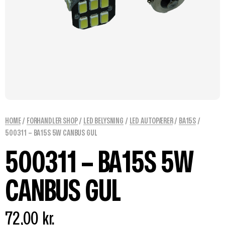
HOME
/
FORHANDLER SHOP
/
LED BELYSNING
/
LED AUTOPÆRER
/
BA15S
/
500311 – BA15S 5W CANBUS GUL
500311 – BA15S 5W
CANBUS GUL
72,00
kr.