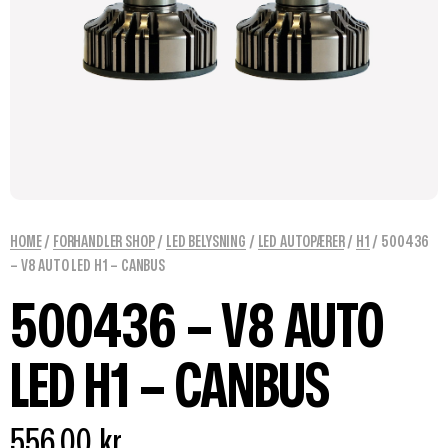
HOME
/
FORHANDLER SHOP
/
LED BELYSNING
/
LED AUTOPÆRER
/
H1
/ 500436
– V8 AUTO LED H1 – CANBUS
500436 – V8 AUTO
LED H1 – CANBUS
556,00
kr.