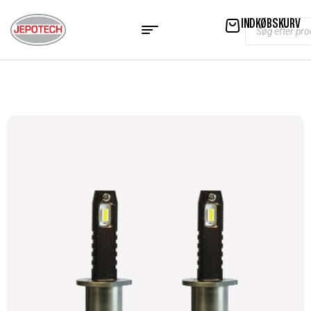
INDKØBSKURV