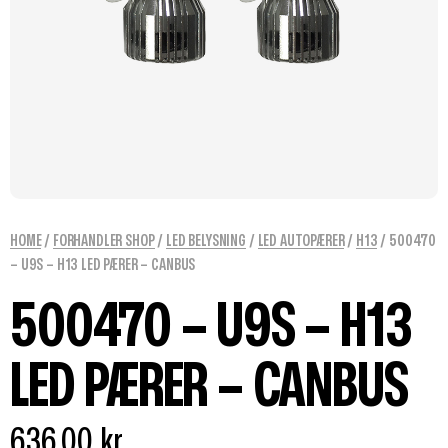
HOME
/
FORHANDLER SHOP
/
LED BELYSNING
/
LED AUTOPÆRER
/
H13
/ 500470
– U9S – H13 LED PÆRER – CANBUS
500470 – U9S – H13
LED PÆRER – CANBUS
636,00
kr.