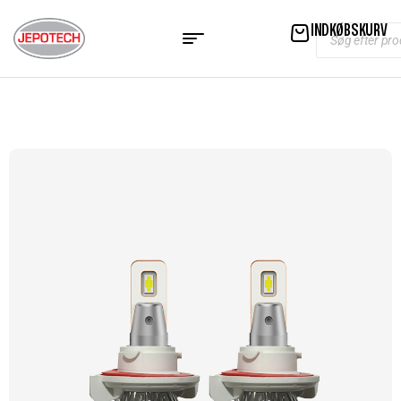
INDKØBSKURV