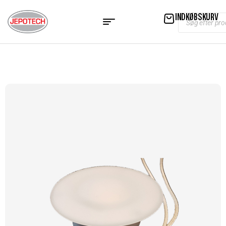
INDKØBSKURV