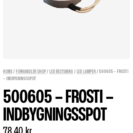
HOME
/
FORHANDLER SHOP
/
LED BELYSNING
/
LED LAMPER
/ 500605 – FROSTI
– INDBYGNINGSSPOT
500605 – FROSTI –
INDBYGNINGSSPOT
78,40
kr.