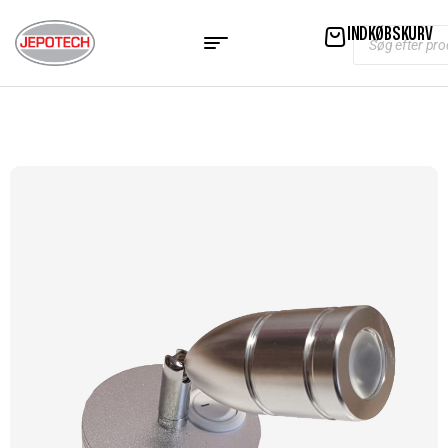
INDKØBSKURV