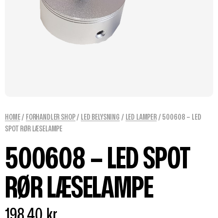
HOME
/
FORHANDLER SHOP
/
LED BELYSNING
/
LED LAMPER
/ 500608 – LED
SPOT RØR LÆSELAMPE
500608 – LED SPOT
RØR LÆSELAMPE
198,40
kr.