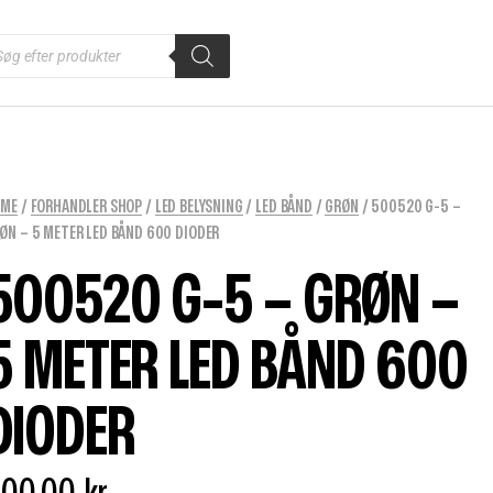
OME
/
FORHANDLER SHOP
/
LED BELYSNING
/
LED BÅND
/
GRØN
/ 500520 G-5 –
ØN – 5 METER LED BÅND 600 DIODER
500520 G-5 – GRØN –
5 METER LED BÅND 600
DIODER