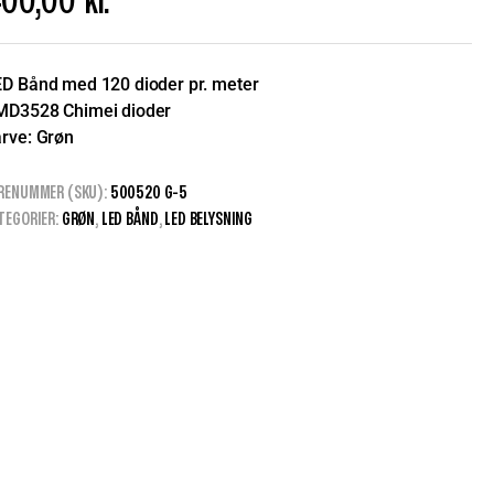
00,00
kr.
D Bånd med 120 dioder pr. meter
MD3528 Chimei dioder
rve: Grøn
RENUMMER (SKU):
500520 G-5
TEGORIER:
GRØN
,
LED BÅND
,
LED BELYSNING