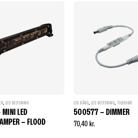
,
,
,
ER
LED BELYSNING
LED BÅND
LED BELYSNING
TILBEHØR
 MINI LED
500577 – DIMMER
AMPER – FLOOD
70,40
kr.