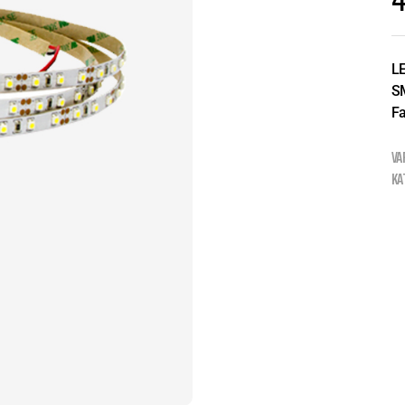
4
LE
S
Fa
VA
KA