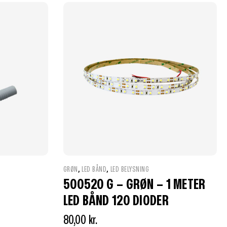
,
,
GRØN
LED BÅND
LED BELYSNING
500520 G – GRØN – 1 METER
LED BÅND 120 DIODER
80,00
kr.