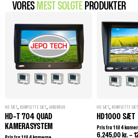
VORES
MEST SOLGTE
PRODUKTER
,
,
,
HD SÆT
KOMPLETTE SÆT
LANDBRUG
HD SÆT
KOMPLETTE SÆ
HD-T 704 QUAD
HD1000 SÆT
KAMERASYSTEM
Pris fra 1 til 4 kame
6.245,00
kr.
–
1
Pris fra 1 til 4 kamerae