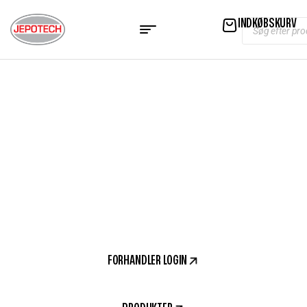
INDKØBSKURV
ALT I SIKKERHED TIL DINE LANDBRUGSMASKINER
TRAKTORVIDEO™
FORHANDLER LOGIN