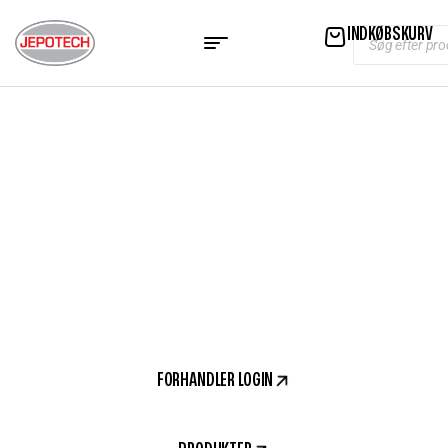
INDKØBSKURV
ALT I SIKKERHED TIL DINE LANDBRUGSMASKINER
TRAKTORVIDEO™
FORHANDLER LOGIN