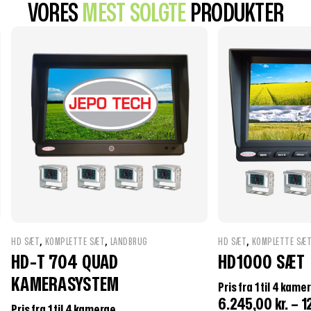
VORES
MEST SOLGTE
PRODUKTER
,
,
,
HD SÆT
KOMPLETTE SÆT
LANDBRUG
HD SÆT
KOMPLETTE SÆ
HD-T 704 QUAD
HD1000 SÆT
KAMERASYSTEM
Pris fra 1 til 4 kame
6.245,00
kr.
–
1
Pris fra 1 til 4 kamerae