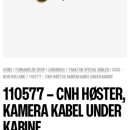
HOME
/
FORHANDLER SHOP
/
LANDBRUG
/
TRAKTOR SPECIAL KABLER
/
CASE -
NEW HOLLAND
/ 110577 – CNH HØSTER, KAMERA KABEL UNDER KABINE
110577 – CNH HØSTER,
KAMERA KABEL UNDER
KABINE