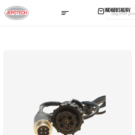
INDKØBSKURV