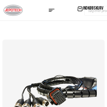
INDKØBSKURV