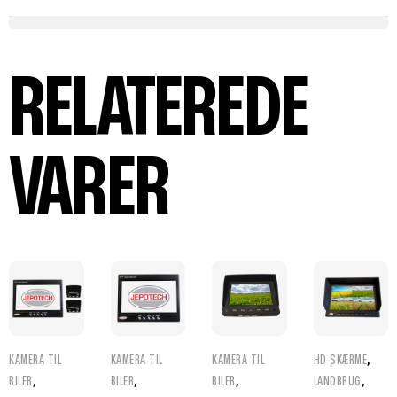
RELATEREDE
VARER
,
KAMERA TIL
KAMERA TIL
KAMERA TIL
HD SKÆRME
,
,
,
,
BILER
BILER
BILER
LANDBRUG