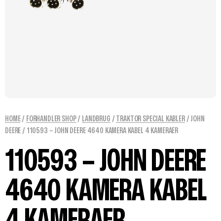
HOME
/
FORHANDLER SHOP
/
LANDBRUG
/
TRAKTOR SPECIAL KABLER
/
JOHN
DEERE
/ 110593 – JOHN DEERE 4640 KAMERA KABEL 4 KAMERAER
110593 – JOHN DEERE
4640 KAMERA KABEL
4 KAMERAER