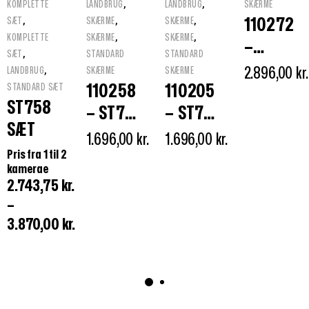
,
,
KOMPLETTE
LANDBRUG
LANDBRUG
SKÆRME
,
,
,
110272
SÆT
SKÆRME
SKÆRME
,
,
KOMPLETTE
SKÆRME
SKÆRME
–
,
SÆT
STANDARD
STANDARD
HD704
,
2.896,00
kr.
LANDBRUG
SKÆRME
SKÆRME
110258
110205
QUAD
STANDARD SÆT
ST758
– ST758
– ST705
SKÆRM
SÆT
TFT LCD
TFT LCD
7″
1.696,00
kr.
1.696,00
kr.
Pris fra 1 til 2
SKÆRM
SKÆRM
kamerae
2.743,75
kr.
–
3.870,00
kr.