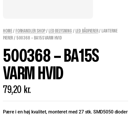
HOME
/
FORHANDLER SHOP
/
LED BELYSNING
/
LED BÅDPÆRER
/
LANTERNE
PÆRER
/ 500368 – BA15S VARM HVID
500368 – BA15S
VARM HVID
79,20
kr.
Pære i en høj kvalitet, monteret med 27 stk. SMD5050 dioder