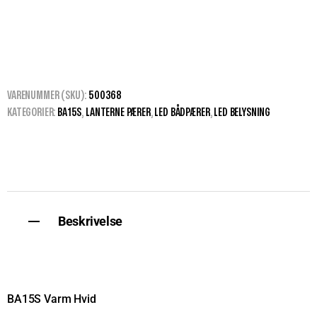
VARENUMMER (SKU):
500368
KATEGORIER:
BA15S
,
LANTERNE PÆRER
,
LED BÅDPÆRER
,
LED BELYSNING
Beskrivelse
BA15S Varm Hvid