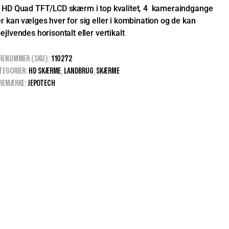
 HD Quad TFT/LCD skærm i top kvalitet, 4 kameraindgange
r kan vælges hver for sig eller i kombination og de kan
ejlvendes horisontalt eller vertikalt
RENUMMER (SKU):
110272
TEGORIER:
HD SKÆRME
,
LANDBRUG
,
SKÆRME
REMÆRKE:
JEPOTECH