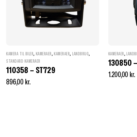
,
,
,
,
,
KAMERA TIL BILER
KAMERAER
KAMERAER
LANDBRUG
KAMERAER
LANDB
130850 –
STANDARD KAMERAER
110358 – ST729
1.200,00
kr.
896,00
kr.