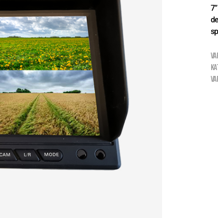
7”
de
sp
VA
KA
VA