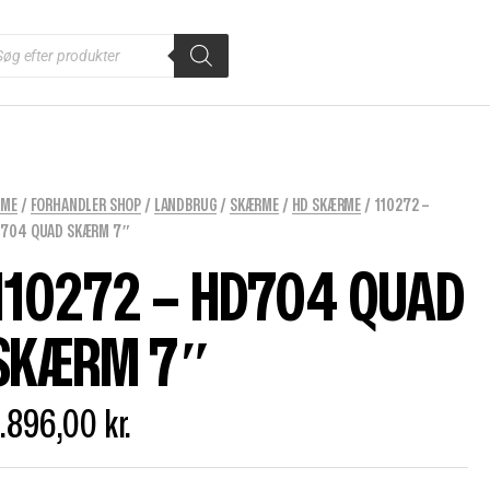
OME
/
FORHANDLER SHOP
/
LANDBRUG
/
SKÆRME
/
HD SKÆRME
/ 110272 –
704 QUAD SKÆRM 7″
110272 – HD704 QUAD
SKÆRM 7″
.896,00
kr.