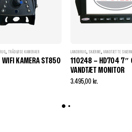
,
,
,
RUG
TRÅDLØSE KAMERAER
LANDBRUG
SKÆRME
VANDTÆTTE SKÆR
 WIFI KAMERA ST850
110248 – HD704 7″
VANDTÆT MONITOR
3.495,00
kr.