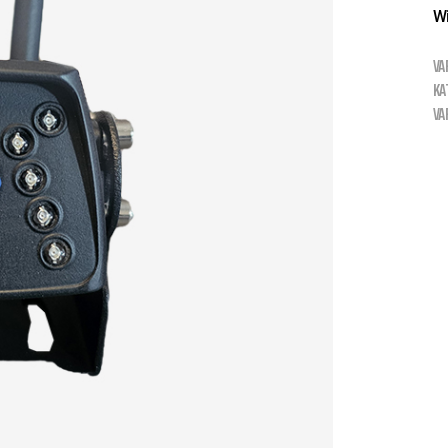
Wi
VA
KA
VA