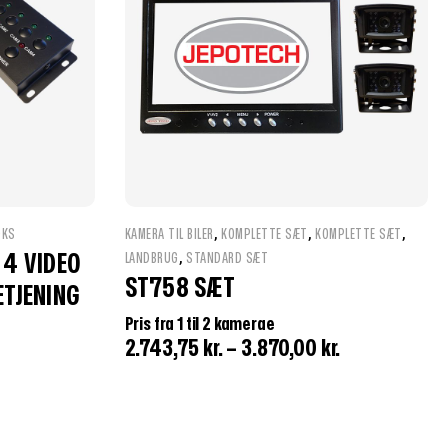
,
,
,
OKS
KAMERA TIL BILER
KOMPLETTE SÆT
KOMPLETTE SÆT
,
 4 VIDEO
LANDBRUG
STANDARD SÆT
ST758 SÆT
ETJENING
Pris fra 1 til 2 kamerae
2.743,75
kr.
–
3.870,00
kr.