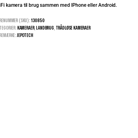
Fi kamera til brug sammen med IPhone eller Android.
RENUMMER (SKU):
130850
TEGORIER:
KAMERAER
,
LANDBRUG
,
TRÅDLØSE KAMERAER
REMÆRKE:
JEPOTECH