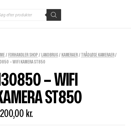
OME
/
FORHANDLER SHOP
/
LANDBRUG
/
KAMERAER
/
TRÅDLØSE KAMERAER
/
0850 – WIFI KAMERA ST850
130850 – WIFI
KAMERA ST850
.200,00
kr.