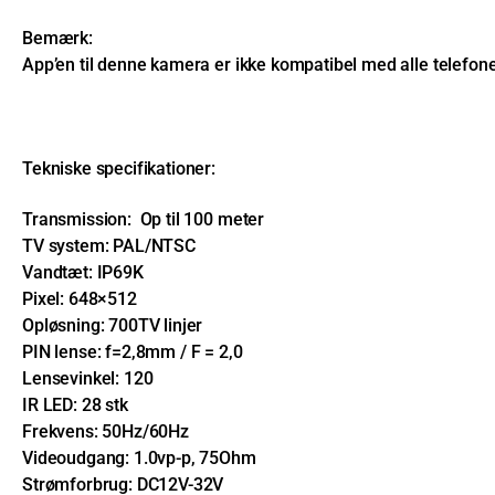
Bemærk:
App’en til denne kamera er ikke kompatibel med alle telefone
Tekniske specifikationer:
Transmission: Op til 100 meter
TV system: PAL/NTSC
Vandtæt: IP69K
Pixel: 648×512
Opløsning: 700TV linjer
PIN lense: f=2,8mm / F = 2,0
Lensevinkel: 120
IR LED: 28 stk
Frekvens: 50Hz/60Hz
Videoudgang: 1.0vp-p, 75Ohm
Strømforbrug: DC12V-32V