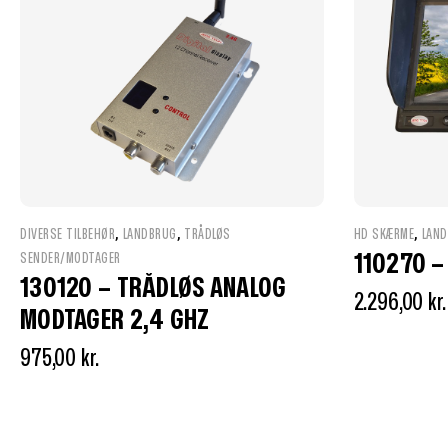
,
,
,
DIVERSE TILBEHØR
LANDBRUG
TRÅDLØS
HD SKÆRME
LAN
110270 
SENDER/MODTAGER
130120 – TRÅDLØS ANALOG
2.296,00
kr.
MODTAGER 2,4 GHZ
975,00
kr.