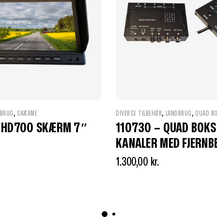
,
,
,
DBRUG
SKÆRME
DIVERSE TILBEHØR
LANDBRUG
QUAD B
– HD700 SKÆRM 7″
110730 – QUAD BOKS
KANALER MED FJERNB
1.300,00
kr.