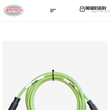
INDKØBSKURV