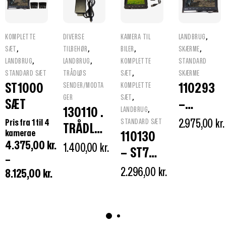
,
KOMPLETTE
DIVERSE
KAMERA TIL
LANDBRUG
,
,
,
,
SÆT
TILBEHØR
BILER
SKÆRME
,
,
LANDBRUG
LANDBRUG
KOMPLETTE
STANDARD
,
STANDARD SÆT
TRÅDLØS
SÆT
SKÆRME
ST1000
110293
SENDER/MODTA
KOMPLETTE
,
GER
SÆT
SÆT
–
,
130110 .
LANDBRUG
ST1000
Pris fra 1 til 4
2.975,00
kr.
STANDARD SÆT
TRÅDLØ
kamerae
110130
TFT LCD
S
4.375,00
kr.
1.400,00
kr.
– ST705
SKÆRM
–
ANALOG
SÆT
2.296,00
kr.
8.125,00
kr.
SENDER
2,4 GHZ