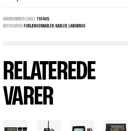
VARENUMMER (SKU):
110405
KATEGORIER:
FORLÆNGERKABLER
,
KABLER
,
LANDBRUG
RELATEREDE
VARER