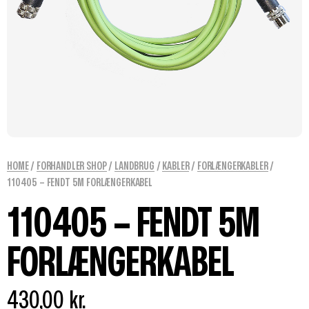
HOME
/
FORHANDLER SHOP
/
LANDBRUG
/
KABLER
/
FORLÆNGERKABLER
/
110405 – FENDT 5M FORLÆNGERKABEL
110405 – FENDT 5M
FORLÆNGERKABEL
430,00
kr.