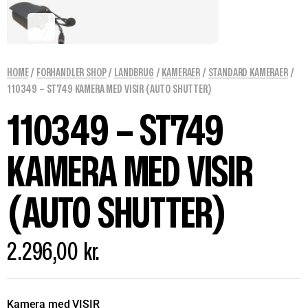
HOME
/
FORHANDLER SHOP
/
LANDBRUG
/
KAMERAER
/
STANDARD KAMERAER
/
110349 – ST749 KAMERA MED VISIR (AUTO SHUTTER)
110349 – ST749
KAMERA MED VISIR
(AUTO SHUTTER)
2.296,00
kr.
Kamera med VISIR