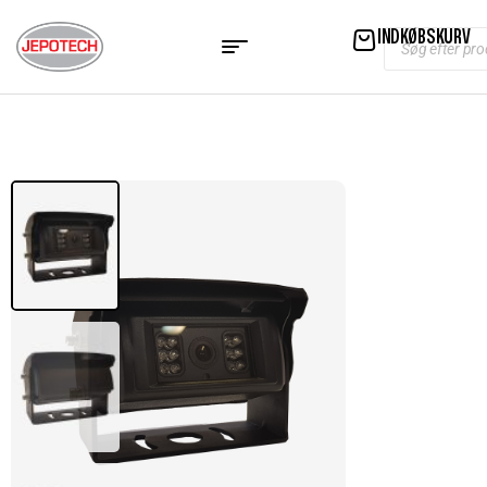
INDKØBSKURV