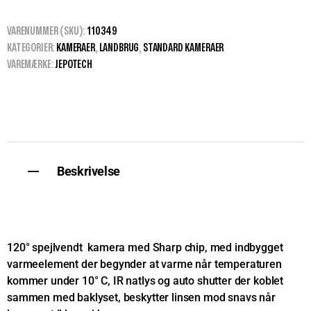
VARENUMMER (SKU):
110349
KATEGORIER:
KAMERAER
,
LANDBRUG
,
STANDARD KAMERAER
VAREMÆRKE:
JEPOTECH
Beskrivelse
120° spejlvendt kamera med Sharp chip, med indbygget
varmeelement der begynder at varme når temperaturen
kommer under 10° C, IR natlys og auto shutter der koblet
sammen med baklyset, beskytter linsen mod snavs når