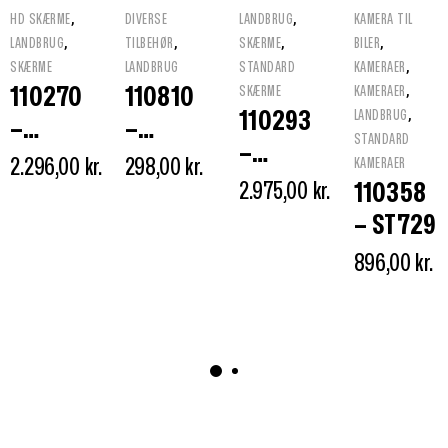
,
,
HD SKÆRME
DIVERSE
LANDBRUG
KAMERA TIL
,
,
,
,
LANDBRUG
TILBEHØR
SKÆRME
BILER
,
SKÆRME
LANDBRUG
STANDARD
KAMERAER
,
110270
110810
SKÆRME
KAMERAER
,
110293
LANDBRUG
–
–
STANDARD
–
HD700
MONTER
2.296,00
kr.
298,00
kr.
KAMERAER
ST1000
SKÆRM
INGSBES
2.975,00
kr.
110358
TFT LCD
7″
LAG TIL
– ST729
SKÆRM
MONITO
896,00
kr.
R
© JEPOTECH APS 2026