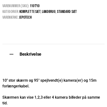
VARENUMMER (SKU):
110710
KATEGORIER:
KOMPLETTE SÆT
,
LANDBRUG
,
STANDARD SÆT
VAREMÆRKE:
JEPOTECH
Beskrivelse
10″ stor skærm og 95° spejlvendt(e) kamera(er) og 15m
forlængerkabel.
Skærmen kan vise 1,2,3 eller 4 kamera billeder på samme
tid.