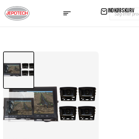
INDKØBSKURV