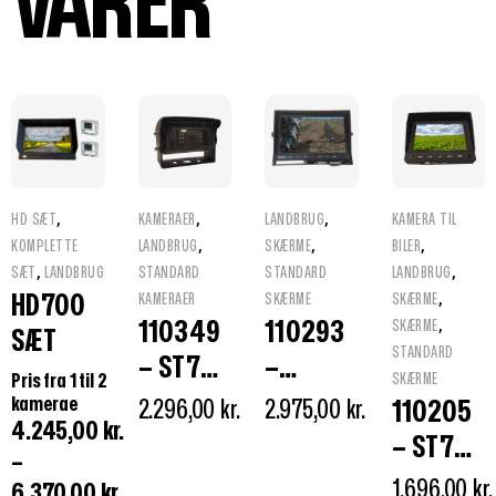
VARER
,
,
,
HD SÆT
KAMERAER
LANDBRUG
KAMERA TIL
,
,
,
KOMPLETTE
LANDBRUG
SKÆRME
BILER
,
,
SÆT
LANDBRUG
STANDARD
STANDARD
LANDBRUG
,
HD700
KAMERAER
SKÆRME
SKÆRME
,
110349
110293
SKÆRME
SÆT
STANDARD
– ST749
–
Pris fra 1 til 2
SKÆRME
KAMERA
ST1000
kamerae
2.296,00
kr.
2.975,00
kr.
110205
4.245,00
kr.
MED
TFT LCD
– ST705
–
VISIR
SKÆRM
TFT LCD
1.696,00
kr.
6.370,00
kr.