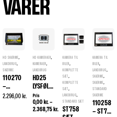
VARER
,
,
HD SKÆRME
HD KAMERAER
KAMERA TIL
KAMERA TIL
,
,
,
,
LANDBRUG
KAMERAER
BILER
BILER
,
SKÆRME
LANDBRUG
KOMPLETTE
LANDBRUG
,
,
110270
HD25
SÆT
SKÆRME
,
KOMPLETTE
SKÆRME
–
LYSFØLS
,
SÆT
STANDARD
HD700
OMT
,
2.296,00
kr.
Pris
LANDBRUG
SKÆRME
0,00
kr.
–
SKÆRM
KAMERA
110258
STANDARD SÆT
ST758
2.368,75
kr.
7″
UDEN IR
– ST758