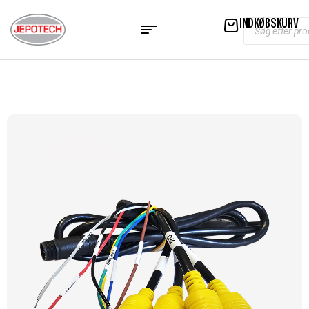
INDKØBSKURV