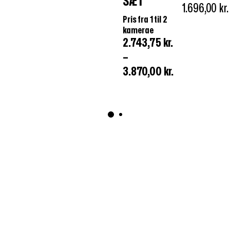
SÆT
LYS
TFT LCD
1.696,00
kr.
Pris fra 1 til 2
SKÆRM
kamerae
2.743,75
kr.
–
3.870,00
kr.
© JEPOTECH APS 2026
SALGSBETINGELSER
PRIVATLIVSPOLITIK
COOKIES