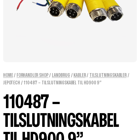
HOME
/
FORHANDLER SHOP
/
LANDBRUG
/
KABLER
/
TILSLUTNINGSKABLER
/
JEPOTECH
/ 110487 – TILSLUTNINGSKABEL TIL HD900 9”
110487 –
TILSLUTNINGSKABEL
TIL HD900 9”