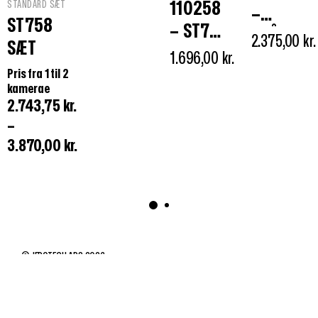
SKÆRM
110258
STANDARD SÆT
–
ST758
7″
– ST758
TRÅDLØ
2.375,00
kr.
SÆT
TFT LCD
1.696,00
kr.
S
Pris fra 1 til 2
SKÆRM
ANALOG
kamerae
SENDER/
2.743,75
kr.
–
MODTAG
3.870,00
kr.
ER SÆT
2,4 GHZ
© JEPOTECH APS 2026
SALGSBETINGELSER
PRIVATLIVSPOLITIK
COOKIES