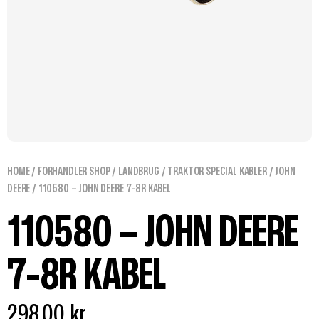
HOME
/
FORHANDLER SHOP
/
LANDBRUG
/
TRAKTOR SPECIAL KABLER
/
JOHN
DEERE
/ 110580 – JOHN DEERE 7-8R KABEL
110580 – JOHN DEERE
7-8R KABEL
298,00
kr.