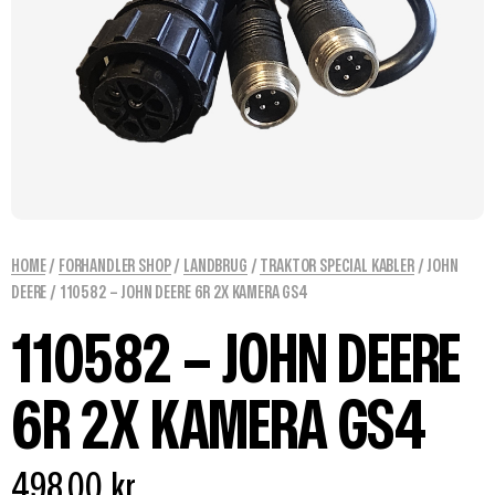
HOME
/
FORHANDLER SHOP
/
LANDBRUG
/
TRAKTOR SPECIAL KABLER
/
JOHN
DEERE
/ 110582 – JOHN DEERE 6R 2X KAMERA GS4
110582 – JOHN DEERE
6R 2X KAMERA GS4
498,00
kr.