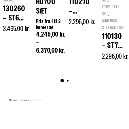
HD700
110270
SKÆRME
SÆT
130260
KOMPLETTE
SÆT
–
,
SÆT
– ST660
HD700
,
Pris fra 1 til 2
2.296,00
kr.
LANDBRUG
TFT LCD
kamerae
3.495,00
kr.
SKÆRM
STANDARD SÆT
4.245,00
kr.
TRÅDLØ
110130
7″
–
S
– ST705
6.370,00
kr.
SKÆRM
SÆT
2.296,00
kr.
© JEPOTECH APS 2026
SALGSBETINGELSER
PRIVATLIVSPOLITIK
COOKIES