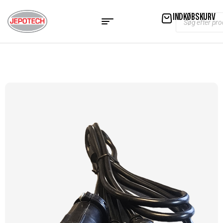
INDKØBSKURV