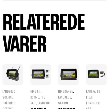
RELATEREDE
VARER
,
,
,
LANDBRUG
HD SÆT
HD SKÆRME
KAMERA TIL
,
,
,
SKÆRME
KOMPLETTE
LANDBRUG
BILER
,
TRÅDLØSE
SÆT
LANDBRUG
SKÆRME
KOMPLETTE
,