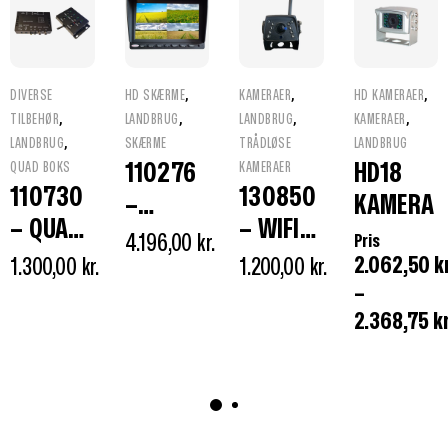
,
,
,
DIVERSE
HD SKÆRME
KAMERAER
HD KAMERAER
,
,
,
,
TILBEHØR
LANDBRUG
LANDBRUG
KAMERAER
,
LANDBRUG
SKÆRME
TRÅDLØSE
LANDBRUG
110276
HD18
QUAD BOKS
KAMERAER
110730
130850
–
KAMERA
– QUAD
– WIFI
HD1000
4.196,00
kr.
Pris
BOKS 4
KAMERA
2.062,50
kr
1.300,00
kr.
QUAD
1.200,00
kr.
VIDEO
ST850
–
SKÆRM
2.368,75
kr
KANALE
10″
R MED
FJERNBE
TJENING