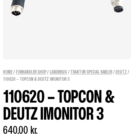
HOME
/
FORHANDLER SHOP
/
LANDBRUG
/
TRAKTOR SPECIAL KABLER
/
DEUTZ
/
110620 – TOPCON & DEUTZ IMONITOR 3
110620 – TOPCON &
DEUTZ IMONITOR 3
640,00
kr.