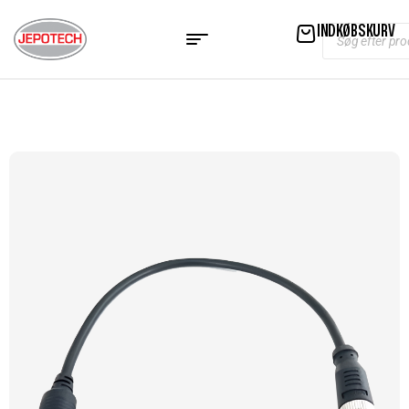
INDKØBSKURV